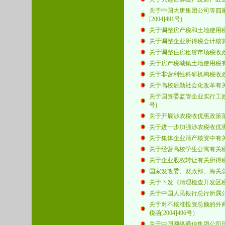
关于中国大唐集团公司等四
[2004]491
号)
关于调整房产税和土地使用
关于调整企业所得税会计核算
关于调整住房租赁市场税收政
关于房产税城镇土地使用税有
关于非营利性科研机构税收政
关于高校后勤社会化改革有关
关于国资委监管企业实行工
号)
关于开展涉农税收优惠政策落
关于进一步加强涉农税收优
关于集体企业清产核资中有
关于经营高校学生公寓有关税
关于企业股权转让有关所得税
国家发改委、财政部、海关
关于下发《清理检查开发区
关于中国人民银行总行所属
关于对不核准投资总额的外
税函
[2004]496
号）
关于中国网络通信集团公司