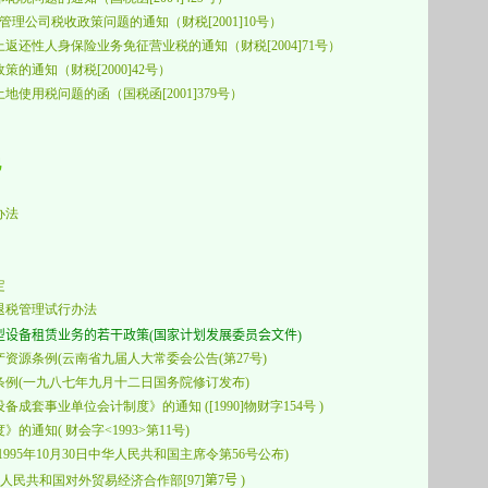
产管理公司税收政策问题的通知（
财税
[2001]10
号
）
上返还性人身保险业务免征营业税的通知（
财税
[2004]71
号）
政策的通知（
财税
[2000]42
号）
土地使用税问题的函（
国税函
[2001]379
号）
他
办法
定
退税管理试行办法
设备租赁业务的若干政策(国家计划发展委员会文件)
资源条例(
云南省九届人大常委会公告
(
第
27
号
)
例(一九八七年九月十二日国务院修订发布)
设备成套事业单位会计制度》的通知
([
1990
]物财字
154
号
)
通知( 财会字<1993>第11号)
995年10月30日中华人民共和国主席令第56号公布)
人民共和国对外贸易经济合作部[97]
第
7
号
)