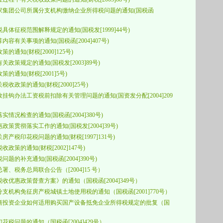
家集团公司所属分支机构缴纳企业所得税问题的通知(
国税函
税具体征税范围解释规定的通知(
国税发
[1999]44
号)
内容有关事项的通知(
国税函
[2004]407
号)
策的通知(
财税
[2000]125
号)
关政策规定的通知(
国税发
[2003]89
号)
策的通知(
财税
[2001]5
号)
税收政策的通知(
财税
[2000]25
号)
效挂钩办法工资税前扣除有关管理问题的通知(
国资发分配
[2004]209
实情况检查的通知(
国税函
[2004]380
号)
惠政策贯彻落实工作的通知(
国税发
[2004]39
号)
关房产税印花税问题的通知(
财税
[1997]131
号)
收政策的通知(
财税
[2002]147
号)
问题的补充通知(
国税函
[2004]390
号)
总署、税务总局联合公告（
[2004]15
号）
税收优惠政策督查方案》的通知（
国税函
[2004]349
号）
分支机构免征房产税城镇土地使用税的通知（
国税函
[2001]770
号）
商投资企业如何适用购买国产设备抵免企业所得税规定的批复（
国
印花税问题的通知（
国税函
[2004]429
号）