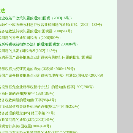
征法
若干政策问题的通知([国税（2003]16号])
企业应收未收利息征收营业税问题的通知(财税［2002］182号)
征收流转税问题的通知(国税函[2000]514号)
税问题的补充通知国税函
（
[
2000
]
909
号
）
得税税前扣除办法》的通知(国税发[2000]84号)
的批复 (国税函发[1992]1145号)
购买国产设备抵免企业所得税有关执行问题的批复 (国税函
抵扣凭证问题的通知 (国税函<2000>159号)
国产设备投资抵免企业所得税管理办法》的通知(国税发<2000>90
资抵免企业所得税暂行办法》的通知(财税字[1999]290号)
题的通知(财税字[1999]183号)
税收问题的通知(财工字[96]41号)
机残值有关财务处理的通知(财工字[94]第252号)
务处理的规定(
[
85
]
财工字第
29
号)
政策问题的通知(
财税
[2003]141
号)
税暂行条例(
国税函
[2004]420
号)
置过程中
有关税收政策问题的通知(
财税
[2003]88
号
)