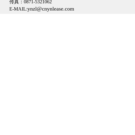
传真：0871-5321062
ynzl@cnynlease.com
E-MAIL: