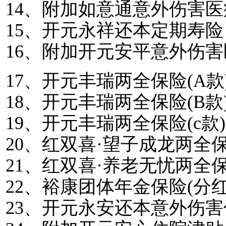
14
、附加如意通意外伤害医
15
、开元永祥还本定期寿险
16
、附加开元安平意外伤害
17
、开元丰瑞两全保险
(A
款
18
、开元丰瑞两全保险
(B
款
19
、开元丰瑞两全保险
(c
款
)
20
、红双喜·望子成龙两全
21
、红双喜·养老无忧两全
22
、裕康团体年金保险
(
分
23
、开元永安还本意外伤害