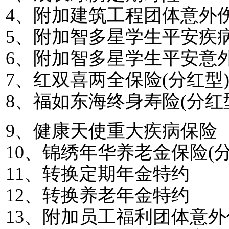
4
、附加建筑工程团体意外
5
、附加智多星学生平安疾
6
、附加智多星学生平安意
7
、红双喜两全保险
(
分红型
8
、福如东海终身寿险
(
分红
9
、健康天使重大疾病保险
10
、锦绣年华养老金保险
(
11
、转换定期年金特约
12
、转换养老年金特约
13
、附加员工福利团体意外