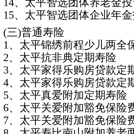
14
、太平智选团体养老金投
15
、太平智选团体企业年金
(
三
)
普通寿险
1
、太平锦绣前程少儿两全
2
、太平抗非典定期寿险
3
、太平家得乐购房贷款定
4
、太平家得乐购房贷款定
5
、太平真爱附加定期寿险
6
、太平关爱附加豁免保险
7
、太平关爱附加豁免保险
8
、太平寿比南山附加养老