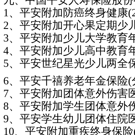
九、中国平安人寿保险股份
1
、平安附加防癌终身健康
(
2
、平安附加开心果定期少
3
、平安附加少儿大学教育
4
、平安附加少儿高中教育
5
、平安世纪星光少儿两全
6
、平安千禧养老年金保险
(
7
、平安附加团体意外伤害
8
、平安附加学生团体意外
9
、平安学生幼儿团体住院
10
、平安附加重疾终身保险