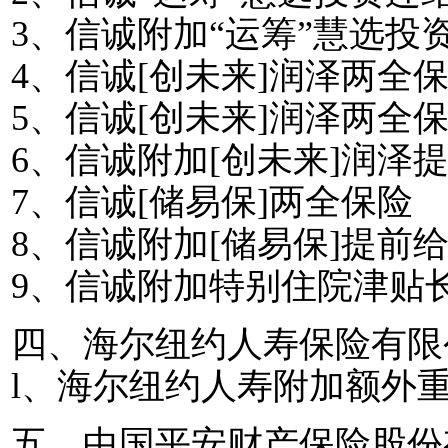
3
、信诚附加“运筹”慧选投
4
、信诚
[
创未来
]
润泽两全
5
、信诚
[
创未来
]
润泽两全
6
、信诚附加
[
创未来
]
润泽
7
、信诚
[
储易保
]
两全保险
8
、信诚附加
[
储易保
]
提前
9
、信诚附加特别住院津贴
四、海尔纽约人寿保险有限
l
、海尔纽约人寿附加额外
五、中国平安财产保险股份