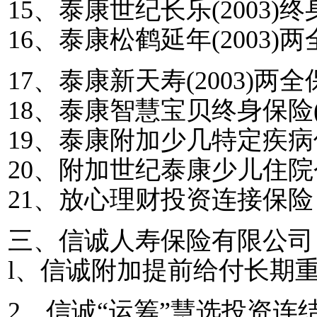
15
、泰康世纪长乐
(2003)
终
16
、泰康松鹤延年
(2003)
两
17
、泰康新天寿
(2003)
两全
18
、泰康智慧宝贝终身保险
19
、泰康附加少几特定疾病
20
、附加世纪泰康少儿住院
21
、放心理财投资连接保险
三、信诚人寿保险有限公司
l
、信诚附加提前给付长期
2
、信诚“运筹”慧选投资连