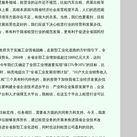
赁服务领域，租赁业的运作还不规范，比如汽车出租、房屋出租等
体上看，其根本原因与我省经济社会发育程度不高，人们的思想观
环境等方面存在不足，有很大的关系。当然，我们也要看到，目前
发展前景也是好的，我们应该下决心租赁行业的培育和发展步伐。
会，将有利于我省租赁行业的规范发展，更有利于促进全省国民经
政府关于实施工业强省战略，走新型工业化道路的方针指引下，全
展势头。
2004年，
全省全部工业增加值超过
1000亿元大关，达到
。今
年我们又确定了全部工业增速要实现“保
15%争16%”的目标，比
时，响亮地提出了“全省工业发展倍增计划”、“10户大企业销售收入
工程”三个具有时代特色的，新的形势下加快我省工业经济发展步伐
出要构建全省企业技术进步平台，产业和企业集群发展平台，企业
平台和人才保障五大平台，我相信，在这五个平台上租赁行业可以
目标宏伟，任务艰巨，需要各方面的共同努力和支持。今天，我衷
单位能够发挥所长，通过租赁业务的开展来推进我省企业技术改
推进全省新型工业化进程，同时也达到租赁公司盈利的目的。