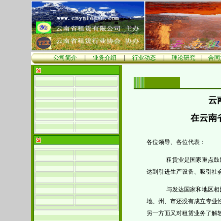
公司简介
|
业务介绍
|
行业动态
|
理论研究
|
合同
云
在云南
各位领导、各位代表：
租赁业是国家重点鼓
达到引进生产设备、吸引社
与发达国家和地区相
地、州、市还没有成立专业
另一方面又对租赁业务了解