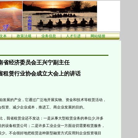
文本
|
政策法规
|
业务信息
|
人才引进
|
网站链接
南省经济委员会王兴宁副主任
省租赁行业协会成立大会上的讲话
励发展的产业，它通过广泛地开展实物、资金和技术等租赁活动，
会投资、减少企业成本，推进工、商企业发展的目的。
比，我省租赁业还不发达：一是从事大型租赁业务的单位少
,许多
性的设备租赁公司；二是许多工业企业一方面迫切需要租赁服务，
较少。不会很好地把租赁这种新型融资方式应用到企业投资项目