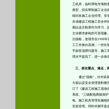
工机具，临时用电专项检
典型，切实帮助施工企业
组织各施工企业经理、安
东省建设工程施工安全评
都以这次检查作为学习、
主动要求参检的可喜现象
次国检，使我市自
1998
年
工工作推向高潮，一些长
手架双顶撑问题等，施工
理水平提高了，进一步推
三、抓住重点、难点，
通过
“
国检
”
，针对容
方面以及安全管理资料整
订了《建设工程施工现场
系统、
“
三级配电两级保护
电、施工机具管理实施细
安装管理。同时对脚手架