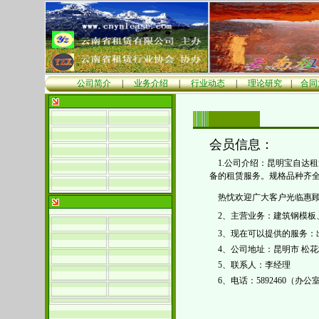
公司简介
|
业务介绍
|
行业动态
|
理论研究
|
合同
会员信息：
1.公司介绍：昆明宝自达租
备的租赁服务。规格品种齐
热忱欢迎广大客户光临惠
2、
主营业务：建筑钢模板
3、
现在可以提供的服务：
4、公司地址：昆明市 松花
5、
联系人：
李经理
6、
电话：5892460（办公室