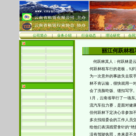
公司简介
|
业务介绍
|
行业动态
|
理论研究
|
合同
丽江何跃林租
何跃林其人：何跃林是
何跃林租车行的老板，
9
岁
为一次意外的事故失去双
林不肯认输，很快就用一
会了洗脸吃饭、缝扣写字
1
月，云南省举行了一场东
流汽车拉力赛，是面对健
但何跃林下定决心非参加
多次找组委会的工作人员
给他们表演残臂拿针的
“
绝
没有驾驶执照，本来是不