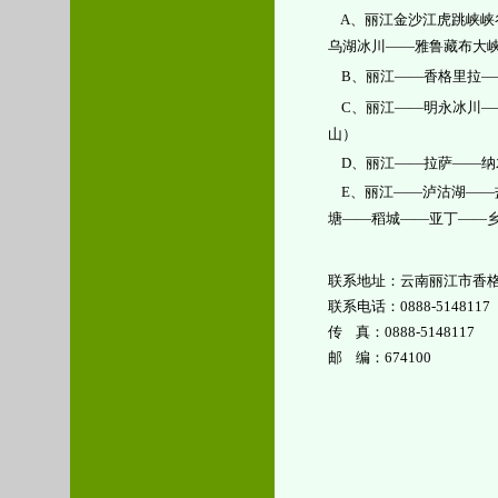
A、丽江金沙江虎跳峡峡
乌湖冰川——雅鲁藏布大
B、丽江——香格里拉—
C、丽江——明永冰川—
山）
D、丽江——拉萨——纳
E、丽江——泸沽湖——
塘——稻城——亚丁——
联系地址：云南丽江市香
联系电话：0888-5148117
传 真：0888-5148117
邮 编：674100