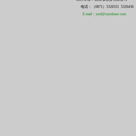
电话：（0871）5326551 532
E-mail：ynzl@cnynlease.com
备