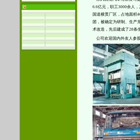
6.6
亿元，职工
3000
余人，
国道横贯厂区，占地面积
4
团，被确定为研制、生产
术改造，先后建成了
28
条
公司欢迎国内外友人参