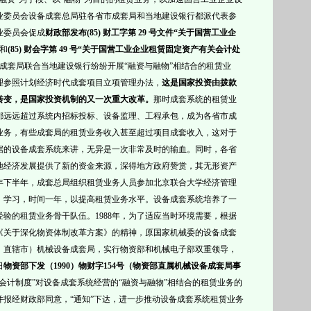
业委员会设备成套总局驻各省市成套局和当地建设银行都派代表参
业委员会促成
财政部发布(85) 财工字第 29 号文件“关于国营工业企
和
(85) 财会字第 49 号“
关于国营工业企业租赁固定资产有关会计处
成套局联合当地建设银行纷纷开展“融资与融物”相结合的租赁业
理参照计划经济时代成套项目立项管理办法，
这是国家投资由拨款
转变，是国家投资机制的又一次重大改革。
那时成套系统的租赁业
都远远超过系统内招标投标、设备监理、工程承包，成为各省市成
业务，有些成套局的租赁业务收入甚至超过项目成套收入，这对于
据的设备成套系统来讲，无异是一次非常及时的输血。同时，各省
地经济发展提供了新的资金来源，深得地方政府赞赏，其无形资产
88年下半年，成套总局组织租赁业务人员参加北京联合大学经济管理
》学习，时间一年，以提高租赁业务水平。设备成套系统培养了一
验的租赁业务骨干队伍。1988年，为了适应当时环境需要，根据
号文《关于深化物资体制改革方案》的精神，原国家机械委的设备成套
、直辖市）机械设备成套局，实行物资部和机械电子部双重领导，
日
物资部下发（1990）物财字154号（物资部直属机械设备成套局事
“会计制度”对
设备成套系统经营的“融资与融物”相结合的租赁业务的
并报经财政部同意，“
通知
”下达，进一步推动
设备成套系统租
赁业务