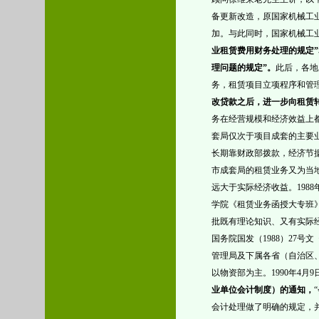
备更新改造，原国家机械工
加。与此同时，国家机械工
业租赁费用财务处理的规定”
理问题的规定
”。
此后，各地
务，租赁项目立项程序和管
改贷款之后，进一步向租赁
务在经营规模和经济效益上
套局仅次于项目成套的主要
长期靠财政部拨款，经济节
市成套局的租赁业务又为当
远大于实际经济收益。
19
学院《租赁业务函授大专班
批既有理论知识、又有实际经
国务院国发（1988）27
管理局及下属各省（自治区
以物资部为主。1990年4月9
业单位会计制度）的通知，
会计处理做了明确的规定，