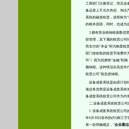
工商部门注册登记，而且
设
备品质上不允许伪劣、淘汰
系统的融资租赁，或简称为
的根本原因，同时，也成为
3.拥有营业税纳税基数
部管理，其下属的租赁公司经
而支付的“本金”和为购置租
部门按收取的租赁手续费作
司”）因为其拥有“金融”职
额纳税。这种情况在高息年代
租赁公司”按息差纳税。
设备成套系统是由原计划
项业务优势是
设备成套系统
备成套系统租赁公司作为内
二
.设备成套系统租赁公司
1. 设备成套系统租赁公
年
6
月
30
日
发布的
(85)财
第一款明确规定，“
企业通过