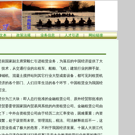
文本
|
政策法规
|
业务信息
|
人才引进
|
网站链接
是前国家副主席荣毅仁引进租赁业务，为落后的中国经济提供了大
、技术，从交通行业的出租车、船舶、飞机；建筑行业的脚手架、
摊铺机、混凝土搅拌站到其它行业大型成套设备，都可见到租赁机
经济的各个部门、人们日常生活的各个环节，中国租赁业为我国经
可没。
要分为三大块：
即人总行批准的金融租赁公司、原外经贸部批准的
经贸委委管国家国内贸易局系统的内资租赁公司。金融租赁公司由
之下；中外合资租赁公司由于经历二次汇率变动，困难重重；内资
频繁，处于该管而未管
。管理混乱，税法、司法解释前后不一，这
租赁业造成了极大的危害，不利于我国经济发展。
十届人大浙江代