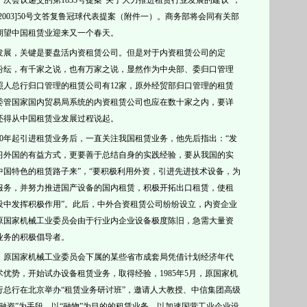
一次会议递交的第
1833
号提案“
关于大力推进租赁行业发展的建议
”，
2003]50
号文答复鲁冠球代表提案（附件一）。商务部将会同有关部
期望中国租赁业迎来又一个春天。
发展，关键是要盘活内资
租赁公司。但是对于内
资
租赁公司的定
纷纭，有千家之说，也有万家之说，显然作为中央部、委归口管理
照人总行归口管理的租赁公司有
12家，原外经贸部归口管理的租赁
委管国家国内贸易局系统的
内资
租赁公司也应在数十家之内，要详
还得从
中国租赁业发展过程说起。
0
年起引进租赁业务后，一直关注我国
租赁业务，他先后指出：“发
习外国的有益方式，更要善于总结自身的实践经验，要从我国的实
中国特色的租赁路子来”，“要积极利用外资，引进先进技术设备，为
服务，并努力推进国产设备的国内租赁，积极开拓出口租赁，使租
设中发挥积极作用”。此后，中外合资租赁公司纷纷设立，内资企业
原国家机械工业委员会由于行业内企业设备极度陈旧，急需大量资
业务的积极倡导者。
，原国家机械工业委员会下属的某些省市成套局凭借计划经济年代
优势，开始试办设备租赁业务，取得经验，1985年5月，原国家机
行总行在北京举办“租赁业务研讨班”，邀请人大教授、中信集团高级
融资”为手段、以“融物”为目的的租赁业务，以加速国营工业企业设