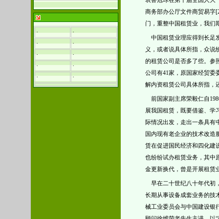
表鲁冠球在第十届全国人大
商务部
办公厅文件
商贸易字
[
门，重整
中国租赁业
，我们
·
·
中国租赁业理应得到长足
·
·
义，或者说具体所指，众说
·
·
的租赁公司是否多了些。参
·
·
公司有41家，原国家经贸委
·
·
解
内资
租赁公司具体所指，
前国家副主席荣毅仁自
198
展我国租赁，既要借鉴、学
际情况出发，走出一条具有
国内现有老企业的技术改造
赁在促进国民经济和四化建
也纷纷试办租赁业务，其中
金更新换代，曾是开展租赁
早在二十世纪八十年代初
长期从事设备成套业务的技术
械工业委员会与中国建设银
顾问徐维荣老先生主讲，以“