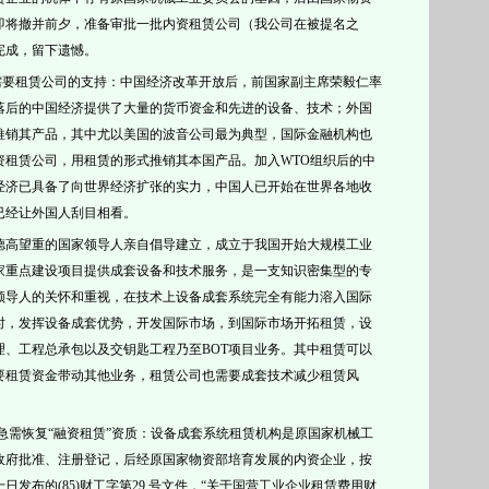
即将撤并前夕，准备审批一批内资租赁公司（我公司在被提名之
完成，留下遗憾。
需要
租赁公司的支持：中国经济改革开放后，前国家副主席荣毅仁率
落后的中国经济提供了大量的货币资金和先进的设备、技术；外国
推销其产品，其中尤以美国的波音公司最为典型，国际金融机构也
资租赁公司，用租赁的形式推销其本国产品。加入
WTO
组织后的中
经济已具备了向世界经济扩张的实力，中国人已开始在世界各地收
已经让外国人刮目相看。
德高望重的国家领导人亲自倡导建立，成立于我国开始大规模工业
家重点建设项目提供成套设备和技术服务，是一支知识密集型的专
领导人的关怀和重视，在技术上设备
成套系统完全有能力溶入国际
时，发挥设备成套优势，开发国际市场，到国际市场开拓租赁，设
理、工程总承包以及交钥匙工程乃至
BOT项目业务。其中租赁可以
要租赁资金带动其他业务，租赁公司也需要成套技术减少租赁风
急需恢复“融资租赁”资质：
设备成套系统
租赁机构是
原国家
机械工
政府批准、注册登记，后经原
国家物资部培育发展的内资企业，按
十日
发布的
(85)财工字第29 号文件，“关于国营工业企业租赁费用财