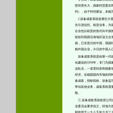
部培育长大，
国家经贸委在
列），由于时间紧迫，未能
2.
设备成套系统发展壮大
先引进信托、租赁业务，为
企业也以租赁的形式向中国
纷纷到我国沿海地区设立合
国，已非昔日的中国，我国
购外国企业，今日的中国人
设备成套
系统
是由第一代
化建设的
1959
年，专门为国
业队伍，一直受到党和国家
经济。在稳固国内市场的同
备成套，招标投标、设备监
带动其他业务，成套系统需
险。
三
.
设备成套系统
租赁公司
业委员会
要求设立，经地方
财政部于
一九八五年六月三