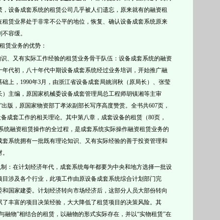
繁，设备成套系统的租赁公司几乎被人们遗忘，
原来就有的融资租
在租赁业界处于非常不公平的地位，恢复、确认设备
成套系统原来
刻不容缓
。
资租赁业务的优势：
知识、又有实际工作经验的租赁业务
骨干队伍：
设备
成套系统的融资
十年代初，八十年代中期设备
成套系统经过业务培训，开始推广融
基础上，
1990年3月，由浙江省设备成套局姚润秋（原局长）、张莹
长）主编，原国家机械委设备成套管理局总工程师胡镇湘等主审
”出版，原国家物资部丁孝浓副部长写序高度赞赏。全书共607页，
了设备成套工作的相关理论。其中第八章，成套设备的租赁（80页，
套系统融资租赁操作的全过程，是成套系统实际操作融资租赁业务的
成套系统拥有一批既有理论知识、又有实际经验的
善于投资管理和
材
。
营机制：在计划经济年代，成套系统每年都要为中央和地方选择一批设
项目涉及各个行业，此项工作由原
设备
成套系统综合计划部门完
委和国家建委。计划经济转向市场经济后，这部分人员大部份转向
累了丰富的项目决策经验，大大降低了租赁项目的决策风险。其
与融物”相结合的租赁，以融物的形式实际存在，并以“实物租赁”在