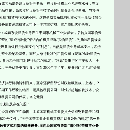
备
成套系统是以设备管理专长，在设备价格上不允许有水分，在设
产品存在，高素质的设备管理技术确保租赁资金合理使用。与其他
“租钱”租赁有很大的不同。这也是成套系统的租赁公司一般负债较少
设备
成套系统租赁公司下一步增资扩股、资产重组优势所在。
优势：成套系统租赁业务产生于国家机械工业委员会，后转入国家物资
营的“融资与融物”相结合的租赁或称“实物租赁”，为购置租赁设备
赁设备向银行贷款而支付的“利息”，自然是租赁业务成本支出，税务
为营业税纳税基数。而经人总行批准的租赁公司（现称“金融租赁公
能，参照税务部门对银行纳税的规定，“利息”是银行的主要收入，全
，竞争优势更加明显，直到2000年下半年，税务部门才允许“金融
经济执行机构转制而来，至今还保留部份财政差额拨款，
上述
1、2
长期工作经验的结晶，是
其他租赁公司一时难以超越的软技术，
设
资租赁公司的代表，当之无愧。
的现状及存在问题：
司的经营资质正在动摇：由原国家
机械工业委员会促成财政部于
1985
工字第29 号文件，“关于国营工业企业租赁费用财务处理的规定”第一条
融资方式租赁的机器设备
,
应向经国家有关部门批准经营租赁业务