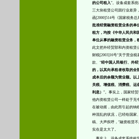
的公司租入
”。
设备成套系统
三大块租赁公司因行业差异
函
[2000]514
号《国家税务总
批准经营融资租赁业务的单
租方，均按《中华人民共和
单位从事的融资租赁业务，
此文把外经贸部和内资租赁
财税
[2003]16
号“
关于营业税
款、“
经中国人民银行、外经
的，以其向承租者收取的全
成本后的余额为营业额。以
关税、增值税、消费税、运
利息）
”。事实上，国家经
他内资租赁公司一样处于无
在被动摇，由此而引起的纳
种混乱的状况，已经给国家
稿、大声疾呼，“融资租赁不
实在是太大了。
事实上，
设备成套系统租