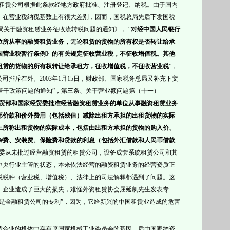
租赁公司根据此条款经地方政府批准、注册登记、纳税。由于国内
，在营业税纳税基数上有很大差别，因而，国税总局先后下发
国税
局关于融资租赁业务征收流转税问题的通知》，
“
对经中国人民银行
位所从事的融资租赁业务，无论租赁的货物的所有权是否转让给承
国营业税暂行条例》的有关规定征收营业税，不征收增值税。其他
租赁的货物的所有权转让给承租方，征收增值税，不征收营业税
”
，
公司排斥在外。
2003
年
1
月
15
日，
财政部、国家税务总局又补充下文
若干政策问题的通知
”，第三条、关于营业额问题第（十一）
贸部和国家经贸委批准经营融资租赁业务的单位从事融资租赁业务
部价款和价外费用（包括残值）减除出租方承担的出租货物的实际
上所称出租货物的实际成本，包括由出租方承担的货物的购入价、
杂费、安装费、保险费和贷款的利息（包括外汇借款和人民币借款
贸委从未批过经营融资租赁的
租赁公司，设备成套系统租赁公司和其
中央行业主管的状态，本来依法经营的融
资租赁业务的经营资质正
税税种（营业税、增值税）、法律上的司法解释都遇到了问题。这
、企业造成了巨大的损失，难怪外资租赁协会屈延凯先生发表专
是
金融租赁公司的专利
”，因为，它给新兴的中国租赁业造成的危害
赁
企业的机体中存有
原国家
机械工业委员会
的基因，后由
国家物资