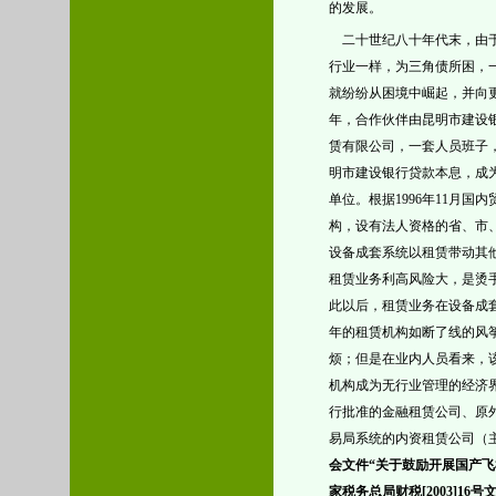
的发展。
二十世纪八十年代末，由
行业一样，为三角债所困，
就纷纷从困境中崛起，并向
年，合作伙伴由昆明市建设
赁有限公司，一套人员班子
明市建设银行贷款本息，成
单位。根据1996年11月国
构，设有法人资格的省、市、
设备成套系统以租赁带动其
租赁业务利高风险大，是烫
此以后，租赁业务在设备成
年的租赁机构如断了线的风
烦；但是在业内人员看来，
机构成为无行业管理的经济
行批准的金融租赁公司、原
易局系统的内资租赁公司（
会文件“关于鼓励开展国产
家税务总局
财税
[2003]16号
文