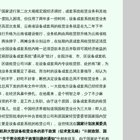
于国家进行第二次大规模宏观经济调控，成套系统租赁业务和其他
一度陷入困境。但仅用了两年多一些时间，设备成套系统租赁业务
更高层次发展。云南省设备成套局的租赁业务就是在九二年下半
银行升格为云南省建设银行，业务机构由局租赁部升格为云南省租
，两块牌子，两摊业务分别运作，在短期内原成套局租赁部还清昆
为全国设备成套系统内唯一还清贷款本息后并取得可观经济效益的
内贸易部设备成套系统“通讯录”统计，全国28省、市、区设备成套机
区级租赁公司16家，在设备成套局内专设租赁部、处的有7家，为
他业务发展奠定了基础。而当时的设备成套总局主要领导，却认为
手的洋芋，好吃不好拿，断然决定设备成套总局不管租赁业务，从
套总局下发的所有文件中消失，一大批地方设备成套局已经经营多
筝，在经济风暴中挣扎。在他看来，是个明智之举，少了不少麻
该管的不管，是工作上失职。由于这个原因，设备成套系统的租赁
界孤儿。但是，中国经济界都知道我国租赁业分为三大块：即人总
外经贸部批准的中外合资租赁公司和原国家经贸委委管国家国内贸
主要是设备成套系统的租赁公司）。这些情况在
国家计划发展委员
飞机和大型设备租赁业务的若干政策（征求意见稿）”
和
财政部、国
“关于营业税若干政策问题的通知”
中都有提及。
由于国家处于机构