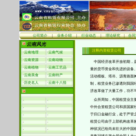
公司简介
|
业务介绍
|
行业动态
|
理论研究
|
合同
云南风光
注释内资租赁公司
·
云南地理
·
云南气候
·
云南资源
·
云南动物
中国经济改革开放初期，
·
云南植物
·
云南工艺品
量的货币资金和先进的设备
·
云南美食
·
云南特产
活动模板、塔吊、沥青路面
·
历史名人
·
云南十八怪
制，租赁业务已渗透到我国
济改革做了大量工作，功不
众所周知，中国租赁业主
·
·
中外合资租赁公司和原国家
·
·
于归口金融行业，处于严管
·
·
租赁公司由于上部机构改革
·
·
种状况已给尚未壮大的中国
·
·