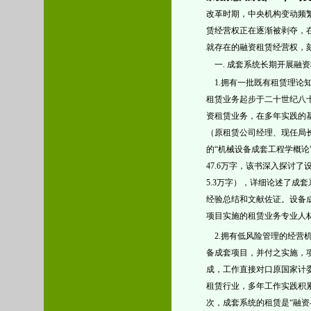
改革时期，中央机构变动频
赁经营权正在逐渐被剥夺，
就存在的融资租赁经营权，
一
. 成套系统长期开展融
1.
拥有一批既有租赁理论
租赁业务起步于
二十世纪八
资租赁业务，在多年实践的
（原租赁公司经理、现任局
的“机械设备成套工程学概论
47.6万字，该书深入探讨
5.3万字），详细论述了成
经验总结和文献佐证。
设备
项目实施的
租赁业务
专业人
2.拥有低风险管理的经
备成套项目，并付之实施，
成，工作直接对口原国家计
租赁行业，多年工作实践积
次，成套系统的租赁是“融资