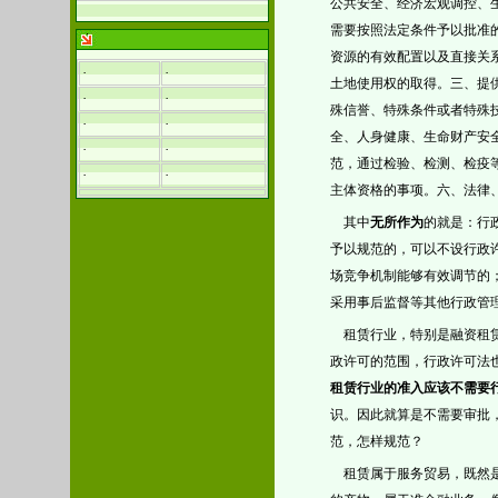
公共安全、经济宏观调控、
需要按照法定条件予以批准
资源的有效配置以及直接关
·
·
土地使用权的取得。三、提
·
·
殊信誉、特殊条件或者特殊
·
·
全、人身健康、生命财产安
·
·
范，通过检验、检测、检疫
·
·
主体资格的事项。六、法律
其中
无所作为
的就是：行
予以规范的，可以不设行政
场竞争机制能够有效调节的
采用事后监督等其他行政管
租赁行业，特别是融资租
政许可的范围，行政许可法
租赁行业的准入应该不需要行
识。因此就算是不需要审批
范，怎样规范？
租赁属于服务贸易，既然是