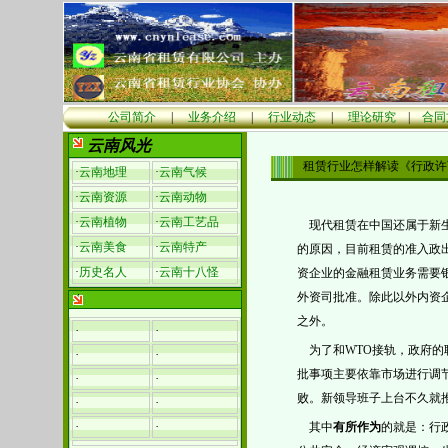
公司简介
|
业务介绍
|
行业动态
|
理论研究
|
合同
云南风光
租赁行业怎样解读《行政许
·
云南地理
·
云南气候
·
云南资源
·
云南动物
·
云南植物
·
云南工艺品
现代租赁在中国还属于新生
·
云南美食
·
云南特产
的原因，目前租赁的准入政
·
历史名人
·
云南十八怪
资企业的金融租赁业务需要
外资司批准。除此以外内资
之外。
·
·
为了和WTO接轨，政府的
·
·
批事项主要依靠市场进行调
·
·
败。新领导班子上台不久就
·
·
·
·
其中
有所作为
的就是：行