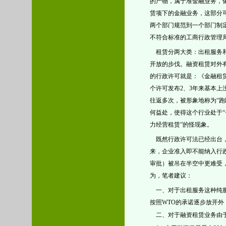
的产物，属于准金融业务，
赁项下的金融业务，这部分
两个部门规范到一个部门制
不符合标准的工商行政管理
租赁分两大类：出租服务和
开放的步伐。融资租赁对外
的行政许可就是：《金融租
个许可发布2、3年来基本
往返多次，被形象地称为“
何益处，使得这个行业处于
力经营租赁”的怪现象。
既然行政许可法已经出台，
来，企业准入即不能纳入行
审批）被吊在半空中更难受
为，笔者建议：
一、对于出租服务这种纯服
按照WTO的承诺逐步放开
二、对于融资租赁业务由于